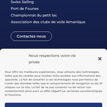
Swiss Sailing
Port de Founex
Championnat du petit lac
Association des clubs de voile lémanique
Contactez-nous
Nous respectons votre vie
privée
Pour offrir les meilleures expériences, nous utilisons des technologies
telles que les cookies pour stocker et/ou accéder aux informations des
appareils. Le fait de consentir à ces technologies nous permettra de
traiter des données telles que le comportement de navigation ou les ID
uniques sur ce site. Le fait de ne pas consentir ou de retirer son
consentement peut avoir un effet négatif sur certaines caractéristiques
© CNF –
Tous droits réservés
et fonctions.
Politique de confidentialité